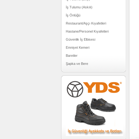
İş Tulumu (Askılı)
İş Önlüğü
Restaurant/Aşçı Kıyafetleri
Hastane/Personel Kıyafetleri
Güvenlik İş Elbisesi
Emniyet Kemeri
Baretler
Şapka ve Bere