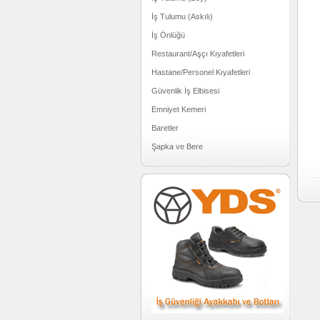
İş Tulumu (Askılı)
İş Önlüğü
Restaurant/Aşçı Kıyafetleri
Hastane/Personel Kıyafetleri
Güvenlik İş Elbisesi
Emniyet Kemeri
Baretler
Şapka ve Bere