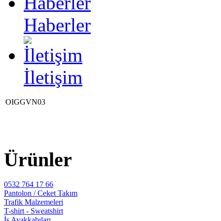
Haberler
İletişim
OIGGVN03
Ürünler
0532 764 17 66
Pantolon / Ceket Takım
Trafik Malzemeleri
T-shirt - Sweatshirt
İş Ayakkabıları