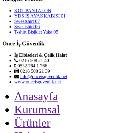
KOT PANTALON
YDS İŞ AYAKKABISI 01
Sweatshirt 07
Sweatshirt 06
T-shirt Bisiklet Yaka 05
Önce İş Güvenlik
İş Elbiseleri & Çelik Halat
0216 508 21 40
0532 764 1 766
0216 508 21 39
info@onceisguvenlik.net
www.onceisguvenlik.net
Anasayfa
Kurumsal
Ürünler