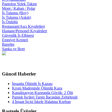
Pantolon Yelek Takım
Mont / Kaban / Polar
İş Tulumu (Boy)
İş Tulumu (Askılı)
İş Önlüğü
Restaurant/Aşçı Kıyafetleri
Hastane/Personel Kıyafetleri
Güvenlik İş Elbisesi
Emniyet Kemeri
Baretler
Şapka ve Bere
Güncel Haberler
İnşaatta Ölümlü İş Kazası
Krom Madeninde Ölümlü Kaza
Kanalizasyon Kazısında Göçük: 2 Ölü
Pamuk İşçileri Tarım İlacından Zehirlendi
4 İnşaat İşçisi İskele Halatına Kurban
Rastgele Ürünler