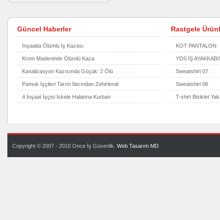
Güncel Haberler
Rastgele Ürünl
İnşaatta Ölümlü İş Kazası
KOT PANTALON
Krom Madeninde Ölümlü Kaza
YDS İŞ AYAKKABIS
Kanalizasyon Kazısında Göçük: 2 Ölü
Sweatshirt 07
Pamuk İşçileri Tarım İlacından Zehirlendi
Sweatshirt 06
4 İnşaat İşçisi İskele Halatına Kurban
T-shirt Bisiklet Ya
Copyright © 2007 - 2010 Once İş Güvenlik.
Web Tasarım
MD