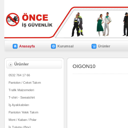
Anasayfa
Kurumsal
Ürünler
Ürünler
OIGON10
0532 764 17 66
Pantolon / Ceket Takım
Trafik Malzemeleri
T-shirt - Sweatshirt
İş Ayakkabıları
Pantolon Yelek Takım
Mont / Kaban / Polar
İş Tulumu (Boy)