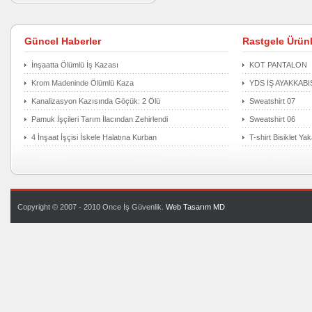
Güncel Haberler
Rastgele Ürünl
İnşaatta Ölümlü İş Kazası
KOT PANTALON
Krom Madeninde Ölümlü Kaza
YDS İŞ AYAKKABIS
Kanalizasyon Kazısında Göçük: 2 Ölü
Sweatshirt 07
Pamuk İşçileri Tarım İlacından Zehirlendi
Sweatshirt 06
4 İnşaat İşçisi İskele Halatına Kurban
T-shirt Bisiklet Ya
Copyright © 2007 - 2010 Once İş Güvenlik.
Web Tasarım
MD