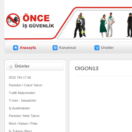
Anasayfa
Kurumsal
Ürünler
Ürünler
OIGON13
0532 764 17 66
Pantolon / Ceket Takım
Trafik Malzemeleri
T-shirt - Sweatshirt
İş Ayakkabıları
Pantolon Yelek Takım
Mont / Kaban / Polar
İş Tulumu (Boy)